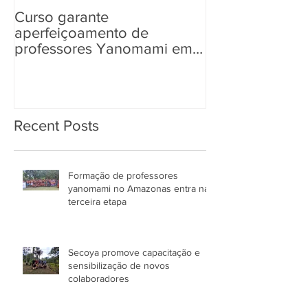
Curso garante
“Tem Aldeia na 
aperfeiçoamento de
aos povos ind
professores Yanomami em
informações so
práticas pedagógicas
Eleições 2022
Recent Posts
Formação de professores
yanomami no Amazonas entra na
terceira etapa
Secoya promove capacitação e
sensibilização de novos
colaboradores