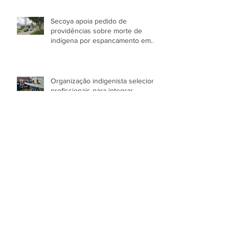
Secoya apoia pedido de
providências sobre morte de
indígena por espancamento em
Manaus (AM)
Organização indigenista seleciona
profissionais para integrar
programas de atuação com o
Povo Yanomami no AM
Mortes por causas evitáveis ainda
assolam povo Yanomami
Secoya promove segunda etapa
da formação de professores
Yanomami