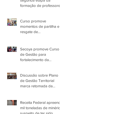
segunda etapa da
formação de professores
Yanomami
Curso promove
momentos de partilha e
resgate de
conhecimentos das
Parteiras Tradicionais
Yanomami
Secoya promove Curso
de Gestão para
fortalecimento da
Associação Parawami
Yanomami
Discussão sobre Plano
de Gestão Territorial
marca retomada da
governança do Povo
Yanomami no AM
Receita Federal apreende
mil toneladas de minério
suspeito de ter sido