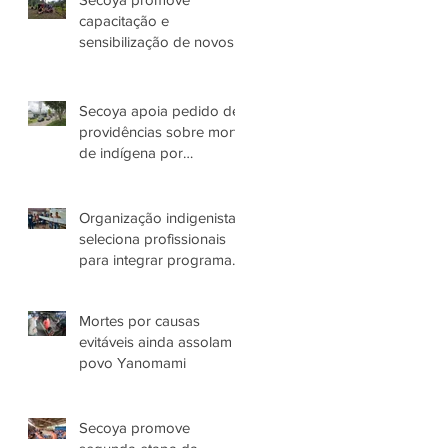
capacitação e
sensibilização de novos
colaboradores
Secoya apoia pedido de
providências sobre morte
de indígena por
espancamento em
Manaus (AM)
Organização indigenista
seleciona profissionais
para integrar programas
de atuação com o Povo
Yanomami no AM
Mortes por causas
evitáveis ainda assolam
povo Yanomami
Secoya promove