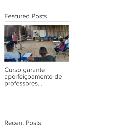
Featured Posts
Curso garante
“Tem Aldeia na
aperfeiçoamento de
Política” traz aos
professores
povos indígenas
Yanomami em
informações sobre as
práticas pedagógicas
Eleições 2022
Recent Posts