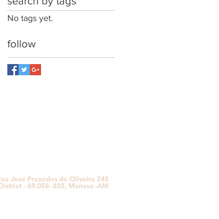
search by tags
No tags yet.
follow
(92) 99369-7366
Phone:
Email:
secoya.org@gmail.com
ua José Praxedes de Oliveira 245
District - 69.058- 835, Manaus -AM