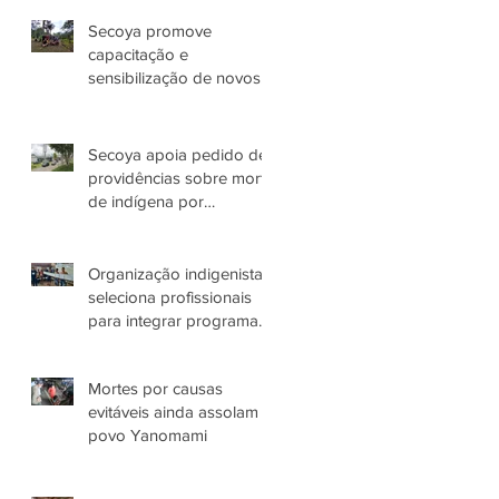
Secoya promove
capacitação e
sensibilização de novos
colaboradores
Secoya apoia pedido de
providências sobre morte
de indígena por
espancamento em
Manaus (AM)
Organização indigenista
seleciona profissionais
para integrar programas
de atuação com o Povo
Yanomami no AM
Mortes por causas
evitáveis ainda assolam
povo Yanomami