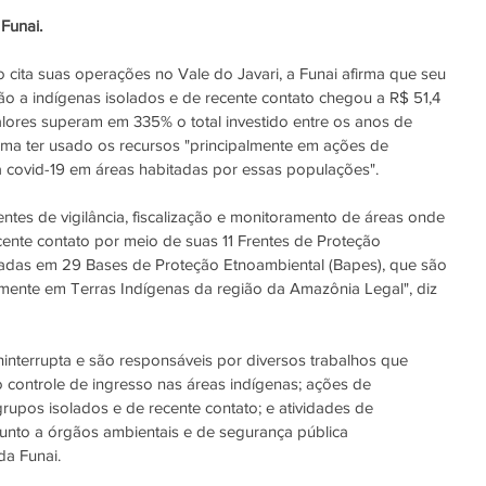
Funai.
 cita suas operações no Vale do Javari, a Funai afirma que seu 
o a indígenas isolados e de recente contato chegou a R$ 51,4 
alores superam em 335% o total investido entre os anos de 
irma ter usado os recursos "principalmente em ações de 
e à covid-19 em áreas habitadas por essas populações".
es de vigilância, fiscalização e monitoramento de áreas onde 
cente contato por meio de suas 11 Frentes de Proteção 
izadas em 29 Bases de Proteção Etnoambiental (Bapes), que são 
camente em Terras Indígenas da região da Amazônia Legal", diz 
interrupta e são responsáveis por diversos trabalhos que 
controle de ingresso nas áreas indígenas; ações de 
rupos isolados e de recente contato; e atividades de 
ial junto a órgãos ambientais e de segurança pública 
da Funai.