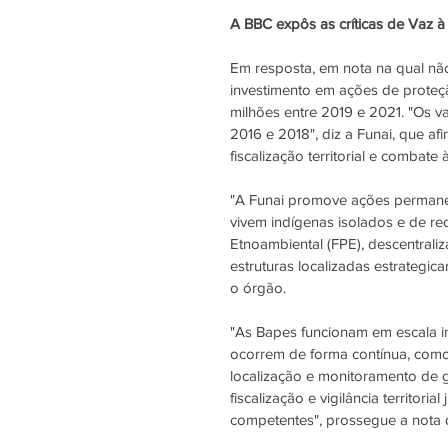
A BBC expôs as críticas de Vaz à 
Em resposta, em nota na qual não
investimento em ações de proteçã
milhões entre 2019 e 2021. "Os v
2016 e 2018", diz a Funai, que af
fiscalização territorial e combat
"A Funai promove ações permanent
vivem indígenas isolados e de re
Etnoambiental (FPE), descentral
estruturas localizadas estrategi
o órgão.
"As Bapes funcionam em escala in
ocorrem de forma contínua, como 
localização e monitoramento de g
fiscalização e vigilância territor
competentes", prossegue a nota 