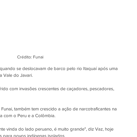
Crédito: Funai
m quando se deslocavam de barco pelo rio Itaquaí após uma 
na Vale do Javari.
ofrido com invasões crescentes de caçadores, pescadores, 
a Funai, também tem crescido a ação de narcotraficantes na 
eira com o Peru e a Colômbia.
nte vinda do lado peruano, é muito grande", diz Vaz, hoje 
cas para povos indígenas isolados.