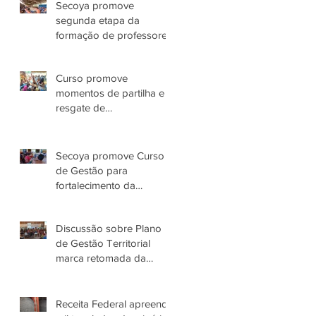
Secoya promove
segunda etapa da
formação de professores
Yanomami
Curso promove
momentos de partilha e
resgate de
conhecimentos das
Parteiras Tradicionais
Yanomami
Secoya promove Curso
de Gestão para
fortalecimento da
Associação Parawami
Yanomami
Discussão sobre Plano
de Gestão Territorial
marca retomada da
governança do Povo
Yanomami no AM
Receita Federal apreende