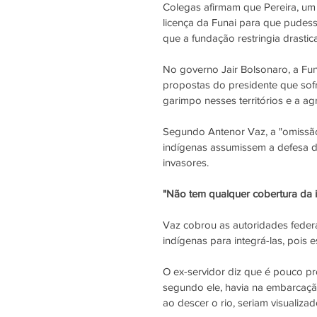
Colegas afirmam que Pereira, um
licença da Funai para que pudes
que a fundação restringia drast
No governo Jair Bolsonaro, a Fu
propostas do presidente que sof
garimpo nesses territórios e a ag
Segundo Antenor Vaz, a "omissão
indígenas assumissem a defesa do
invasores.
"Não tem qualquer cobertura da in
Vaz cobrou as autoridades federai
indígenas para integrá-las, pois 
O ex-servidor diz que é pouco pr
segundo ele, havia na embarcação
ao descer o rio, seriam visualiza