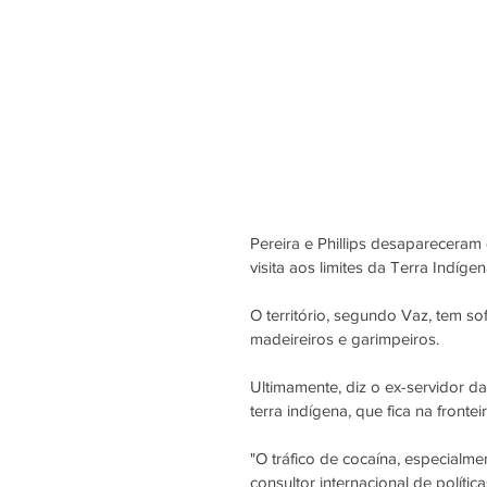
Pereira e Phillips desaparecera
visita aos limites da Terra Indíge
O território, segundo Vaz, tem s
madeireiros e garimpeiros.
Ultimamente, diz o ex-servidor d
terra indígena, que fica na front
"O tráfico de cocaína, especialme
consultor internacional de políti