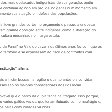
 dos mais destacados indigenistas de sua geração, pediu 
se continuar agindo em prol de indígenas num momento em 
icamente sua atuação em defesa das populações.
nai teve grandes cortes no orçamento e passou a endossar 
rem grande oposição entre indígenas, como a liberação do 
ricultura mecanizada em larga escala.
 da Funai" no Vale do Javari nos últimos anos fez com que os 
 território e se expusessem ao risco de confrontos com 
stituição", afirma
.
s a iniciar buscas na região o quanto antes e a convidar 
esses são os maiores conhecedores dos rios locais.
ovável que o barco da dupla tenha naufragado. Isso porque, 
 vários galões vazios, que teriam flutuado com o naufrágio e, 
dos pelas comunidades vizinhas.