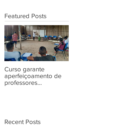
Featured Posts
Curso garante
“Tem Aldeia na
aperfeiçoamento de
Política” traz aos
professores
povos indígenas
Yanomami em
informações sobre as
práticas pedagógicas
Eleições 2022
Recent Posts