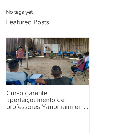
No tags yet.
Featured Posts
Curso garante
“Tem Aldeia na 
aperfeiçoamento de
aos povos ind
professores Yanomami em
informações so
práticas pedagógicas
Eleições 2022