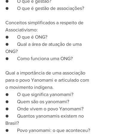
●       O que é gestão?
●       O que é gestão de associações?
Conceitos simplificados a respeito de 
Associativismo:
●       O que é ONG?
●       Qual a área de atuação de uma 
ONG?
●       Como funciona uma ONG?
Qual a importância de uma associação 
para o povo Yanomami e articulado com 
o movimento indígena.
●       O que significa yanomami?
●       Quem são os yanomami?
●       Onde vivem o povo Yanomami?
●       Quantos yanomamis existem no 
Brasil?
●       Povo yanomami: o que aconteceu?