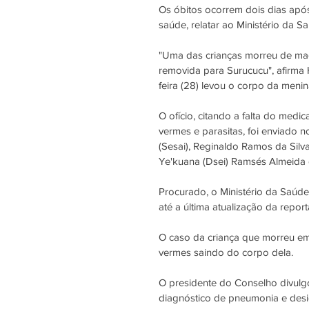
Os óbitos ocorrem dois dias após 
saúde, relatar ao Ministério da 
"Uma das crianças morreu de mad
removida para Surucucu", afirma 
feira (28) levou o corpo da menina
O ofício, citando a falta do med
vermes e parasitas, foi enviado n
(Sesai), Reginaldo Ramos da Silv
Ye'kuana (Dsei) Ramsés Almeida d
Procurado, o Ministério da Saúde
até a última atualização da repor
O caso da criança que morreu em
vermes saindo do corpo dela.
O presidente do Conselho divulgo
diagnóstico de pneumonia e desid