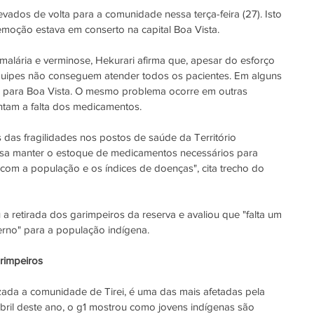
levados de volta para a comunidade nessa terça-feira (27). Isto 
moção estava em conserto na capital 
Boa Vista
.
alária e verminose, Hekurari afirma que, apesar do esforço 
equipes não conseguem atender todos os pacientes. Em alguns 
 
para 
Boa Vista
. O mesmo problema ocorre em outras 
tam a falta dos medicamentos.
das fragilidades nos postos de saúde da Território 
isa manter o estoque de medicamentos necessários para 
om a população e os índices de doenças", cita trecho do 
 a retirada dos garimpeiros da reserva e avaliou que "falta um 
erno" para a população indígena.
rimpeiros
lizada a comunidade de Tirei, é uma das mais afetadas pela 
ril deste ano, o 
g1
 mostrou como 
jovens indígenas são 