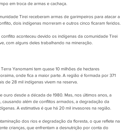
rimpo em troca de armas e cachaça
.
unidade Tirei receberam armas de garimpeiros para atacar a 
flito, 
dois indígenas morreram e outros cinco ficaram feridos
.
 conflito aconteceu devido os indígenas da comunidade Tirei 
ive, com alguns deles trabalhando na mineração.
a Terra Yanomami tem quase 10 milhões de hectares 
raima, onde fica a maior parte. A região é formada por 371 
is de 28 mil indígenas vivem na reserva
.
de ouro desde a década de 1980. Mas, nos últimos anos, a 
u, causando além de 
conflitos armados
, a degradação da 
ígenas. A estimativa é que há 20 mil invasores na região.
taminação dos rios e degradação da floresta, o que reflete na 
nte crianças, que enfrentam a desnutrição por conta do 