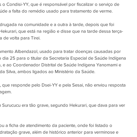
o Condisi-YY, que é responsável por fiscalizar o serviço de 
Saúde a falta do remédio usado para tratamento de verme.
rugada na comunidade e a outra à tarde, depois que foi 
Hekurari, que está na região e disse que na tarde dessa terça-
 de volta para Tirei.
icamento Albendazol, usado para tratar doenças causadas por 
o dia 25 para o titular da Secretaria Especial de Saúde Indígena 
a, e ao Coordenador Distrital de Saúde Indígena Yanomami e 
a Silva, ambos ligados ao Ministério da Saúde.
, que responde pelo Dsei-YY e pela Sesai, não enviou resposta 
tagem.
 Surucucu era tão grave, segundo Hekurari, que dava para ver 
u a ficha de atendimento da paciente, onde foi listado o 
ratação grave, além de histórico anterior para verminose e 