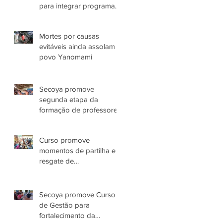
para integrar programas
de atuação com o Povo
Yanomami no AM
Mortes por causas
evitáveis ainda assolam
povo Yanomami
Secoya promove
segunda etapa da
formação de professores
Yanomami
Curso promove
momentos de partilha e
resgate de
conhecimentos das
Parteiras Tradicionais
Yanomami
Secoya promove Curso
de Gestão para
fortalecimento da