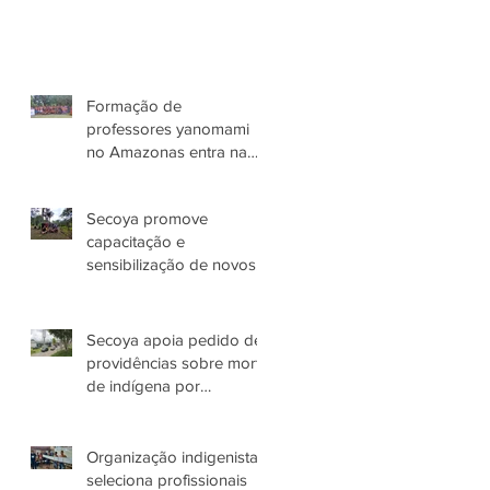
Formação de
professores yanomami
no Amazonas entra na
terceira etapa
Secoya promove
capacitação e
sensibilização de novos
colaboradores
Secoya apoia pedido de
providências sobre morte
de indígena por
espancamento em
Manaus (AM)
Organização indigenista
seleciona profissionais