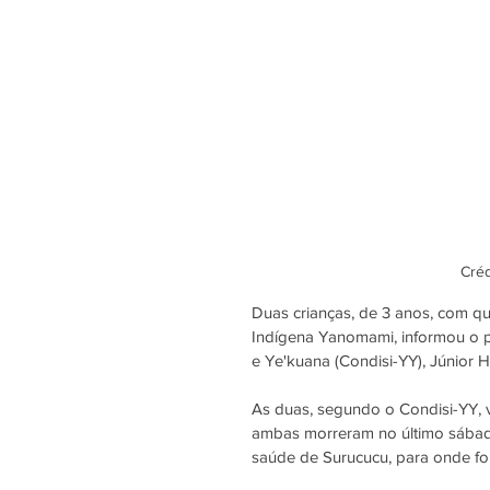
Créd
Duas crianças, de 3 anos, com q
Indígena Yanomami
, informou o
e Ye'kuana (Condisi-YY), Júnior 
As duas, segundo o Condisi-YY, vi
ambas morreram no último sábado
saúde de Surucucu, para onde foi