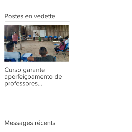
Postes en vedette
Curso garante
“Tem Aldeia na
aperfeiçoamento de
Política” traz aos
professores
povos indígenas
Yanomami em
informações sobre as
práticas pedagógicas
Eleições 2022
Messages récents