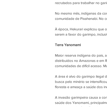
recrutados para trabalhar no ga
No mesmo mês, indígenas da com
comunidade de Pixahenabi. No con
À época, Hekurari explicou que o
serem a favor do garimpo, inclus
Terra Yanomami
Maior reserva indígena do pais, 
distribuídos no Amazonas e em Ro
comunidades de difícil acesso. 
Ma
A área é alvo do garimpo ilegal 
busca pelo minério se intensifico
floresta e ameaça a saúde dos ind
A invasão garimpeira causa a con
saúde dos Yanomami, principalme