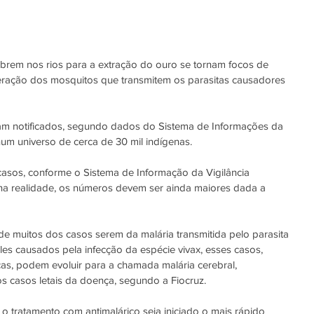
brem nos rios para a extração do ouro se tornam focos de 
feração dos mosquitos que transmitem os parasitas causadores 
am notificados, segundo dados do Sistema de Informações da 
um universo de cerca de 30 mil indígenas.
casos, conforme o Sistema de Informação da Vigilância 
 na realidade, os números devem ser ainda maiores dada a 
de muitos dos casos serem da malária transmitida pelo parasita 
les causados pela infecção da espécie vivax, esses casos, 
s, podem evoluir para a chamada malária cerebral, 
s casos letais da doença, segundo a Fiocruz.
o tratamento com antimalárico seja iniciado o mais rápido 