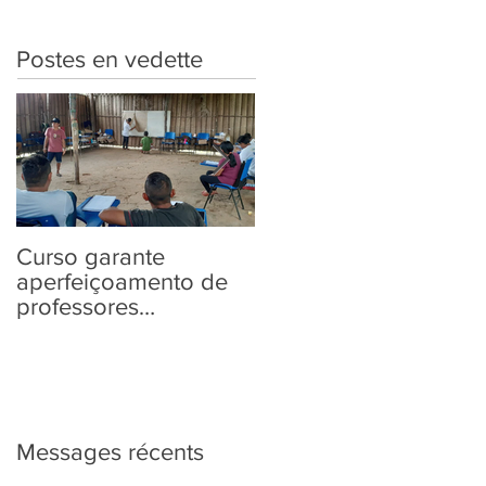
Postes en vedette
Curso garante
“Tem Aldeia na
aperfeiçoamento de
Política” traz aos
professores
povos indígenas
Yanomami em
informações sobre as
práticas pedagógicas
Eleições 2022
Messages récents