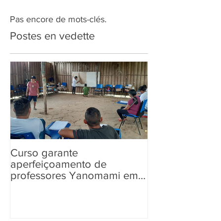
Pas encore de mots-clés.
Postes en vedette
Curso garante
“Tem Aldeia na 
aperfeiçoamento de
aos povos ind
professores Yanomami em
informações so
práticas pedagógicas
Eleições 2022