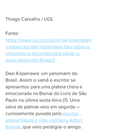
Thiago Carvalho / UOL
Fonte: 
https://www.uol.com.br/ecoa/reportagen
s-especiais/davi-kopenawa-fala-sobre-a-
importancia-da-uniao-para-salvar-o-
meio-ambiente/#page3
Davi Kopenawa: um yanomami do 
Brasil. Assim o xamã e escritor se 
apresentou para uma plateia cheia e 
emocionada na Bienal do Livro de São 
Paulo na última sexta-feira (7). Uma 
salva de palmas veio em seguida — 
curiosamente puxada pelo
 escritor, 
ambientalista e líder indígena Ailton 
Krenak
, que veio prestigiar o amigo.