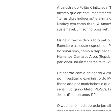
A palestra de Feijão é intitulada
mesmo que ele costuma tratar em
“terras ditas indígenas” e afirma 
Norkey tem como título “A Amazôn
sustentável, um sonho possível”.
Os garimpeiros dividirão o palco
Exército e assessor especial da Pr
bolsonarismo, como a deputada fe
Humanos Damares Alves (Republic
participou na última terça-feira (28
De acordo com o delegado Alexan
por investigar o ex-ministro do M
financiada por madeireiros e que 
seriam 
Jorginho Mello
 (PL-SC), T
Jesus (Republicanos-RR).
O webinar é mediado pelo jornali
disseminar fake news durante a 