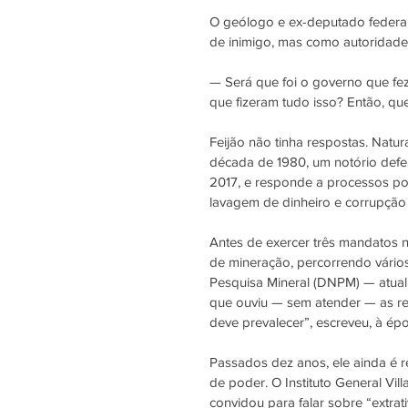
O geólogo e ex-deputado federal
de inimigo, mas como autoridade
— Será que foi o governo que fez 
que fizeram tudo isso? Então, que
Feijão não tinha respostas. Natu
década de 1980, um notório defen
2017, e responde a processos por
lavagem de dinheiro e corrupção 
Antes de exercer três mandatos 
de mineração, percorrendo vários
Pesquisa Mineral (DNPM) — atual
que ouviu — sem atender — as rei
deve prevalecer”, escreveu, à ép
Passados dez anos, ele ainda é r
de poder. O Instituto General Vil
convidou para falar sobre “extrat