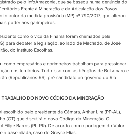
gistrado pelo 
InfoAmazonia
, que se baseou numa denúncia do 
rritórios Frente à Mineração e da Articulação dos Povos 
foi o autor da medida provisória (MP) nº 
790/2017, q
ue alterou 
ais poder aos garimpeiros.
esidente como o vice da Finama foram chamados pela 
G) para debater a legislação, ao lado de Machado, de José 
tão, do Instituto Escolhas.
ou como empresários e garimpeiros trabalham para pressionar 
tação nos territórios. Tudo isso com as bênçãos de Bolsonaro e 
urão (Republicanos-RS), pré-candidato ao governo do Rio 
E TRABALHO DO NOVO CÓDIGO DA MINERAÇÃO
oi escolhido pelo presidente da Câmara, Arthur Lira (PP-AL), 
ho (GT) que discutirá o novo Código da Mineração. O 
l Filipe Barros (PL-PR). De acordo com reportagem do 
Valor
, 
e à base aliada, caso de Greyce Elias.