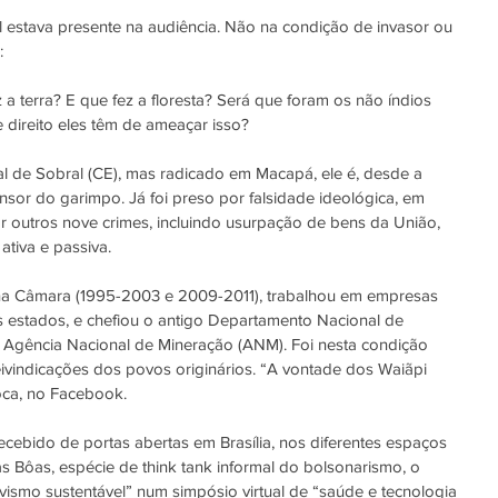
 estava presente na audiência. Não na condição de invasor ou 
:
a terra? E que fez a floresta? Será que foram os não índios 
 direito eles têm de ameaçar isso?
ral de Sobral (CE), mas radicado em Macapá, ele é, desde a 
sor do garimpo. Já foi preso por falsidade ideológica, em 
 outros nove crimes, incluindo usurpação de bens da União, 
ativa e passiva.
na Câmara (1995-2003 e 2009-2011), trabalhou em empresas 
 estados, e chefiou o antigo Departamento Nacional de 
 Agência Nacional de Mineração (ANM). Foi nesta condição 
vindicações dos povos originários. “A vontade dos Waiãpi 
oca, no Facebook.
ecebido de portas abertas em Brasília, nos diferentes espaços 
las Bôas, espécie de think tank informal do bolsonarismo, o 
ivismo sustentável” num simpósio virtual de “saúde e tecnologia 