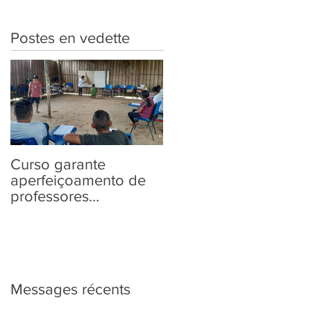
Postes en vedette
Curso garante
“Tem Aldeia na
aperfeiçoamento de
Política” traz aos
professores
povos indígenas
Yanomami em
informações sobre as
práticas pedagógicas
Eleições 2022
Messages récents