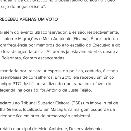
o sujo do negacionismo
“.
 RECEBEU APENAS UM VOTO
ai além do evento ultraconservador. Eles são, respectivamente, 
stituto de Migrações e Meio Ambiente (Finama). É por meio da 
om frequência por membros do alto escalão do Executivo e do 
e fora da agenda oficial. As portas já estavam abertas desde a 
 Bolsonaro, ficaram escancaradas.
mandada por Iraciara. A esposa do político, contudo, é citada 
sembleias de conselheiros. Em 2010, ela recebeu um único 
antigo PTC. Justificou-se dizendo que trabalhou a favor do 
legenda, na ocasião, foi Antônio da Justa Feijão.
arou ao Tribunal Superior Eleitoral (TSE) um imóvel rural de 
o Ilha Grande, localizado em Macapá, na margem esquerda da 
riedade fica em área de preservação ambiental.
ecretária municipal de Meio Ambiente, Desenvolvimento 