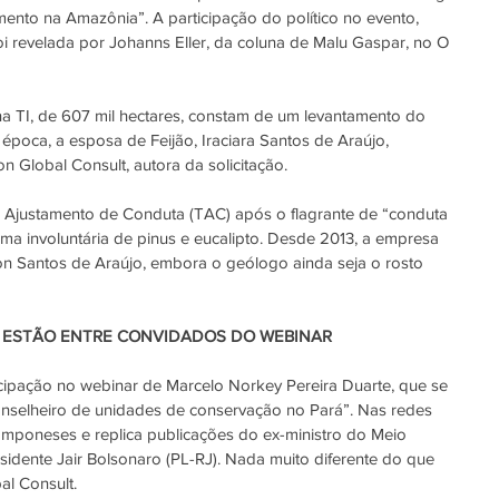
nto na Amazônia”. A participação do político no evento, 
 foi revelada por Johanns Eller, da coluna de Malu Gaspar, no 
O 
a TI, de 607 mil hectares, constam de um levantamento do 
a época, a esposa de Feijão, Iraciara Santos de Araújo, 
n Global Consult
, autora da solicitação.
 Ajustamento de Conduta (
TAC
) após o flagrante de “conduta 
ima involuntária de pinus e eucalipto. Desde 2013, a empresa 
on Santos de Araújo, embora o geólogo ainda seja o rosto 
S ESTÃO ENTRE CONVIDADOS DO WEBINAR
cipação no webinar de Marcelo Norkey Pereira Duarte, que se 
nselheiro de unidades de conservação no Pará”. Nas redes 
camponeses e replica publicações do ex-ministro do Meio 
sidente Jair Bolsonaro (PL-RJ). Nada muito diferente do que 
l Consult.