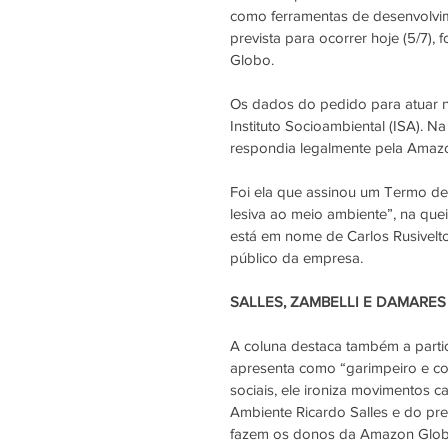
como ferramentas de desenvolvime
prevista para ocorrer hoje (5/7),
Globo
.
Os dados do pedido para atuar n
Instituto Socioambiental (
ISA
). N
respondia legalmente pela 
Amazo
Foi ela que assinou um Termo de
lesiva ao meio ambiente”, na que
está em nome de Carlos Rusivelt
público da empresa.
SALLES, ZAMBELLI E DAMARE
A coluna destaca também a parti
apresenta como “garimpeiro e co
sociais, ele ironiza movimentos 
Ambiente Ricardo Salles e do pre
fazem os donos da Amazon Globa