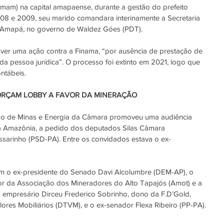
mam) na capital amapaense, durante a gestão do prefeito 
 2008 e 2009, seu marido comandara interinamente a Secretaria 
 Amapá, no governo de Waldez Góes (PDT).
over uma ação contra a Finama, “por ausência de prestação de 
 da pessoa jurídica”. O processo foi extinto em 2021, logo que 
ntábeis.
RÇAM LOBBY A FAVOR DA MINERAÇÃO
ão de Minas e Energia da Câmara promoveu uma 
audiência 
na Amazônia, a pedido dos deputados Silas Câmara 
sarinho (PSD-PA). Entre os convidados estava o ex-
m o ex-presidente do Senado Davi Alcolumbre (DEM-AP), o 
or da Associação dos Mineradores do Alto Tapajós (Amot) e a 
empresário Dirceu Frederico Sobrinho, dono da F.D’Gold, 
lores Mobiliários (DTVM), e o ex-senador Flexa Ribeiro (PP-PA).