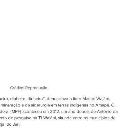
Crédito: Reprodução
ro, dinheiro, dinheiro”, denunciava o líder Matapi Wajãpi, 
mineração e da siderurgia em terras indígenas no Amapá. O 
deral (
MPF
) aconteceu em 2012, um ano depois de Antônio da 
ento de pesquisa na 
TI Waiãpi
, situada entre os municípios de 
al do Jari.