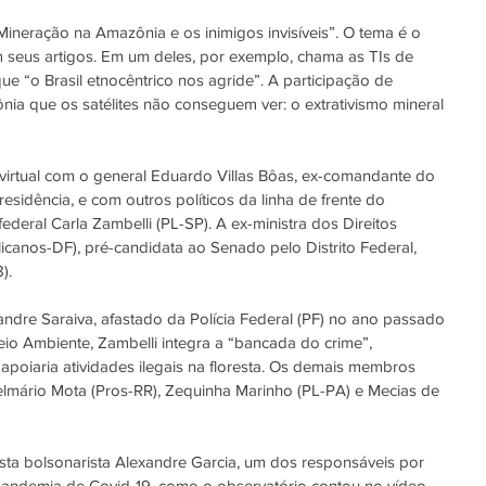
 “Mineração na Amazônia e os inimigos invisíveis”. O tema é o 
 seus artigos. Em um deles, por exemplo, chama as TIs de 
que “o Brasil etnocêntrico nos agride”. A participação de 
ia que os satélites não conseguem ver: o extrativismo mineral 
 virtual com o general Eduardo Villas Bôas, ex-comandante do 
esidência, e com outros políticos da linha de frente do 
deral Carla Zambelli (PL-SP). A ex-ministra dos Direitos 
anos-DF), pré-candidata ao Senado pelo Distrito Federal, 
).
dre Saraiva, afastado da Polícia Federal (PF) no ano passado 
eio Ambiente, Zambelli integra a “bancada do crime”, 
apoiaria ativ
idades ilegais na floresta. Os demais membros 
elmário Mota (Pros-RR), 
Zequinha Marinho
 (PL-PA) e Mecias de 
sta bolsonarista Alexandre Garcia, um dos responsáveis por 
pandemia de Covid-19, como o observatório contou no vídeo 