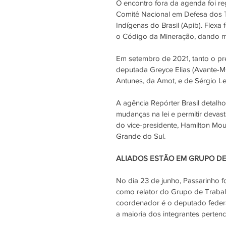
O encontro fora da agenda foi re
Comitê Nacional em Defesa dos Te
Indígenas do Brasil (Apib). Flexa 
o Código da Mineração, dando m
Em setembro de 2021, tanto o pr
deputada Greyce Elias (Avante-M
Antunes, da Amot, e de Sérgio Lei
A a
gência 
Repórter Brasil
 detalh
mudanças na lei e permitir devas
do vice-presidente, Hamilton Mo
Grande do Sul.
ALIADOS ESTÃO EM GRUPO D
N
o dia 23 de junho, Passarinho f
como relator do Grupo de Trabal
coordenador é o deputado federa
a maioria dos integrantes pertenc