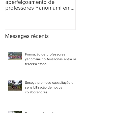
aperfeiçoamento de
aos povos ind
professores Yanomami em
informações so
práticas pedagógicas
Eleições 2022
Messages récents
Formação de professores
yanomami no Amazonas entra na
terceira etapa
Secoya promove capacitação e
sensibilização de novos
colaboradores