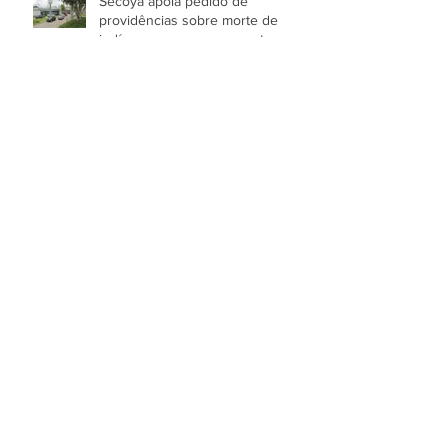
Secoya apoia pedido de
providências sobre morte de
indígena por espancamento em
Manaus (AM)
Organização indigenista seleciona
profissionais para integrar
programas de atuação com o
Povo Yanomami no AM
Mortes por causas evitáveis ainda
assolam povo Yanomami
Secoya promove segunda etapa
da formação de professores
Yanomami