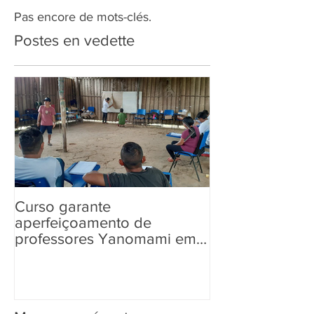
Pas encore de mots-clés.
Postes en vedette
Curso garante
“Tem Aldeia na 
aperfeiçoamento de
aos povos ind
professores Yanomami em
informações so
práticas pedagógicas
Eleições 2022