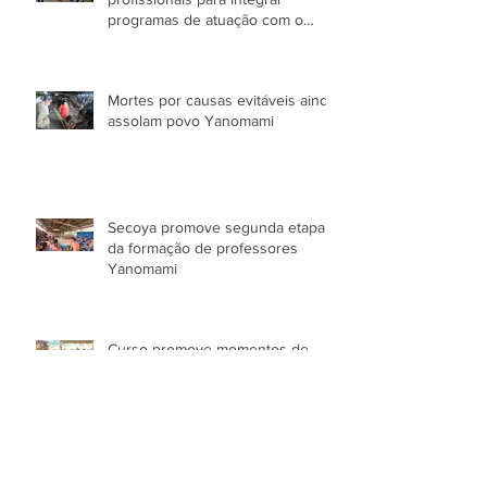
programas de atuação com o
Povo Yanomami no AM
Mortes por causas evitáveis ainda
assolam povo Yanomami
Secoya promove segunda etapa
da formação de professores
Yanomami
Curso promove momentos de
partilha e resgate de
conhecimentos das Parteiras
Tradicionais Yanomami
Secoya promove Curso de Gestão