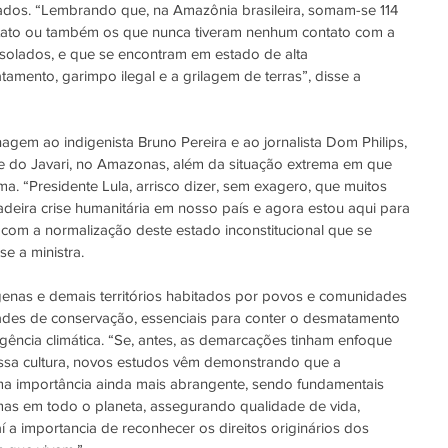
ados. “Lembrando que, na Amazônia brasileira, somam-se 114 
tato ou também os que nunca tiveram nenhum contato com a 
olados, e que se encontram em estado de alta 
amento, garimpo ilegal e a grilagem de terras”, disse a 
gem ao indigenista Bruno Pereira e ao jornalista Dom Philips, 
e do Javari, no Amazonas, além da situação extrema em que 
. “Presidente Lula, arrisco dizer, sem exagero, que muitos 
eira crise humanitária em nosso país e agora estou aqui para 
 com a normalização deste estado inconstitucional que se 
se a ministra.
genas e demais territórios habitados por povos e comunidades 
dades de conservação, essenciais para conter o desmatamento 
gência climática. “Se, antes, as demarcações tinham enfoque 
ssa cultura, novos estudos vêm demonstrando que a 
a importância ainda mais abrangente, sendo fundamentais 
mas em todo o planeta, assegurando qualidade de vida, 
í a importancia de reconhecer os direitos originários dos 