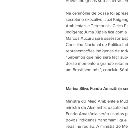
Povos Indígenas sob as terras e
Na cerimônia de posse foi aprese
secretário executivo; Jozi Kaigan
Ambientais e Territoriais; Ceiça 
Indígena; Juma Xipaia fica com a 
Marcos Xucuru será assessor Espec
Conselho Nacional de Política Indi
representações indígenas de todo
“Sabemos que não será fácil sup
desse momento a grande retomada 
um Brasil sem nós”, concluiu Sôni
Marina Silva: Fundo Amazônia s
Ministra do Meio Ambiente e Mud
ministra da Alemanha; pacote incl
Fundo Amazônia serão usados par
povos indígenas Yanomami, que e
ilegal na região. A ministra do M