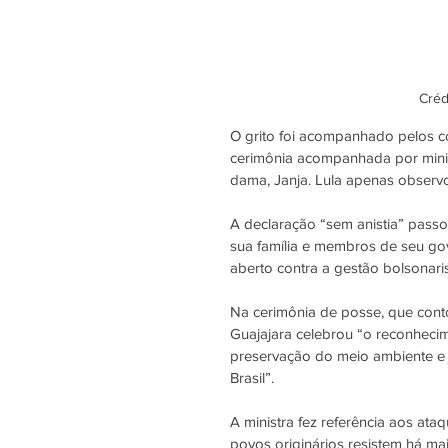
Créd
O grito foi acompanhado pelos c
cerimônia acompanhada por ministr
dama, Janja. Lula apenas observ
A declaração “sem anistia” passou
sua família e membros de seu gov
aberto contra a gestão bolsonaris
Na cerimônia de posse, que cont
Guajajara celebrou “o reconheci
preservação do meio ambiente e jus
Brasil”.
A ministra fez referência aos ataq
povos originários resistem há mai