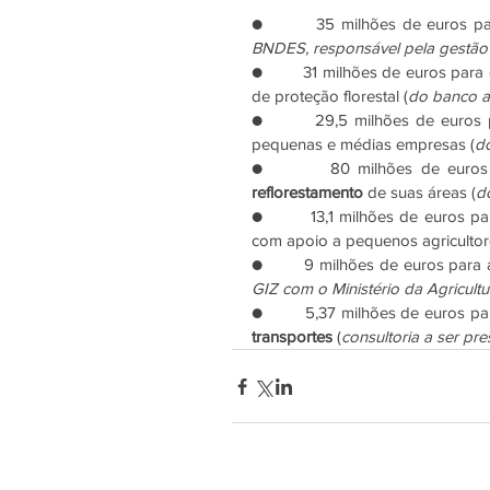
●        35 milhões de euros p
BNDES, responsável pela gestã
●        31 milhões de euros para 
de proteção florestal (
do banco 
●        29,5 milhões de euros 
pequenas e médias empresas (
d
reflorestamento
 de suas áreas (
d
●        13,1 milhões de euros p
com apoio a pequenos agricultor
●        9 milhões de euros para 
GIZ com o Ministério da Agricult
●        5,37 milhões de euros pa
transportes
 (
consultoria a ser pr