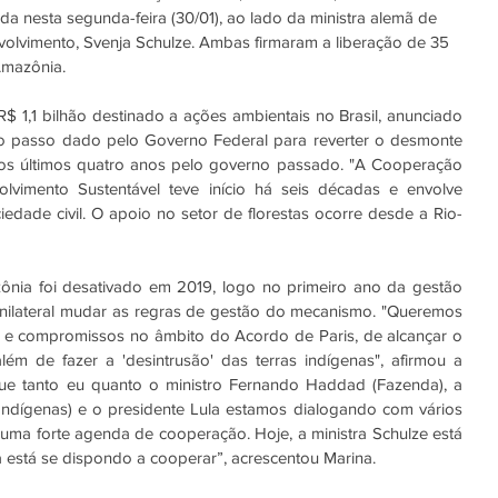
zada nesta segunda-feira (30/01), ao lado da ministra alemã de 
lvimento, Svenja Schulze. Ambas firmaram a liberação de 35 
Amazônia.
 1,1 bilhão destinado a ações ambientais no Brasil, anunciado 
 passo dado pelo Governo Federal para reverter o desmonte 
nos últimos quatro anos pelo governo passado. "A Cooperação 
lvimento Sustentável teve início há seis décadas e envolve 
ciedade civil. O apoio no setor de florestas ocorre desde a Rio-
ia foi desativado em 2019, logo no primeiro ano da gestão 
nilateral mudar as regras de gestão do mecanismo. "Queremos 
o e compromissos no âmbito do Acordo de Paris, de alcançar o 
m de fazer a 'desintrusão' das terras indígenas", afirmou a 
que tanto eu quanto o ministro Fernando Haddad (Fazenda), a 
 Indígenas) e o presidente Lula estamos dialogando com vários 
 uma forte agenda de cooperação. Hoje, a ministra Schulze está 
 está se dispondo a cooperar”, acrescentou Marina.