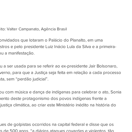
ito: Valter Campanato, Agência Brasil
onvidados que lotaram o Palácio do Planalto, em uma 
os e pelo presidente Luiz Inácio Lula da Silva e a primeira-
ou a manifestação.
 a ser usada para se referir ao ex-presidente Jair Bolsonaro, 
erno, para que a Justiça seja feita em relação a cada processo 
ta, sem “perdão judicial”.
ou com música e dança de indígenas para celebrar o ato, Sonia 
mento deste protagonismo dos povos indígenas frente a 
tiça climática, ao criar este Ministério inédito na história do 
ues de golpistas ocorridos na capital federal e disse que os 
s de 500 anos, “a diários ataques covardes e violentos, tão 