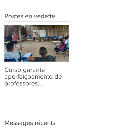
Postes en vedette
Curso garante
“Tem Aldeia na
aperfeiçoamento de
Política” traz aos
professores
povos indígenas
Yanomami em
informações sobre as
práticas pedagógicas
Eleições 2022
Messages récents