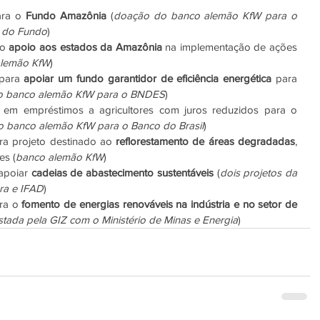
ara o 
Fundo Amazônia
 (
doação do banco alemão KfW para o 
o do Fundo
)
o 
apoio aos estados da Amazônia
 na implementação de ações 
alemão KfW
)
para 
apoiar um fundo garantidor de eficiência energética
 para 
o banco alemão KfW para o BNDES
)
●        80 milhões de euros em empréstimos a agricultores com juros reduzidos para o 
o banco alemão KfW para o Banco do Brasil
)
ara projeto destinado ao 
reflorestamento de áreas degradadas
, 
es (
banco alemão KfW
)
apoiar 
cadeias de abastecimento sustentáveis
 (
dois projetos da 
ura e IFAD
)
ra o 
fomento de energias renováveis na indústria e no setor de 
estada pela GIZ com o Ministério de Minas e Energia
)