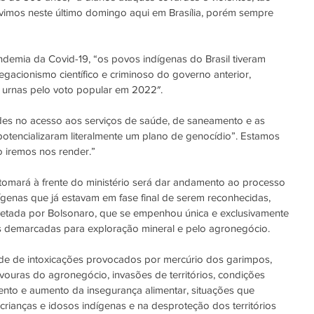
vimos neste último domingo aqui em Brasília, porém sempre 
demia da Covid-19, “os povos indígenas do Brasil tiveram 
egacionismo científico e criminoso do governo anterior, 
urnas pelo voto popular em 2022″.
ades no acesso aos serviços de saúde, de saneamento e as 
otencializaram literalmente um plano de genocídio”. Estamos 
o iremos nos render.”
omará à frente do ministério será dar andamento ao processo 
genas que já estavam em fase final de serem reconhecidas, 
etada por Bolsonaro, que se empenhou única e exclusivamente 
as demarcadas para exploração mineral e pelo agronegócio.
de de intoxicações provocados por mercúrio dos garimpos, 
vouras do agronegócio, invasões de territórios, condições 
to e aumento da insegurança alimentar, situações que 
crianças e idosos indígenas e na desproteção dos territórios 