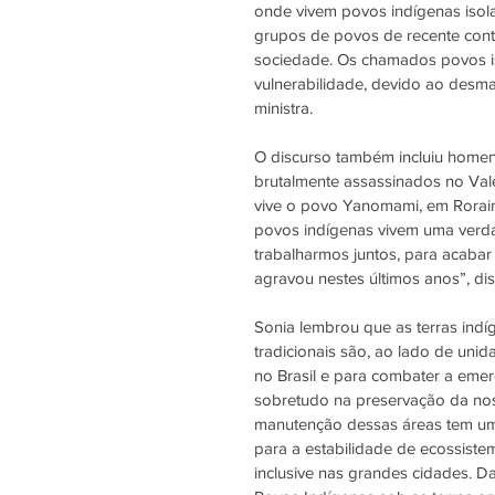
onde vivem povos indígenas isol
grupos de povos de recente con
sociedade. Os chamados povos is
vulnerabilidade, devido ao desmat
ministra.
O discurso também incluiu homena
brutalmente assassinados no Val
vive o povo Yanomami, em Roraima
povos indígenas vivem uma verdad
trabalharmos juntos, para acabar
agravou nestes últimos anos”, dis
Sonia lembrou que as terras indí
tradicionais são, ao lado de uni
no Brasil e para combater a emer
sobretudo na preservação da no
manutenção dessas áreas tem um
para a estabilidade de ecossiste
inclusive nas grandes cidades. Da