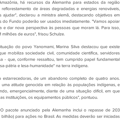
mazônia, há recursos da Alemanha para estados da região 
 reflorestamento de áreas degradadas e energias renováveis, 
s ajudar", declarou a ministra alemã, destacando objetivos em 
s do Fundo poderão ser usados imediatamente. "Vamos apoiar 
e dar nova perspectiva às pessoas que moram lá. Para isso, 
 milhões de euros", frisou Schulze.
tuação do povo Yanomami, Marina Silva destacou que existe 
e mobiliza sociedade civil, comunidade científica, servidores 
sa - que, conforme ressaltou, tem cumprido papel fundamental 
esa-pátria e lesa-humanidade" na terra indígena.
 estarrecedoras, de um abandono completo de quatro anos. 
uma atitude genocida em relação às populações indígenas, e 
do, emergencialmente, diante de uma situação difícil, em que 
 as instituições, os equipamentos públicos", pontuou.
O pacote anunciado pela Alemanha inclui o repasse de 203 
 bilhão) para ações no Brasil. As medidas deverão ser iniciadas 