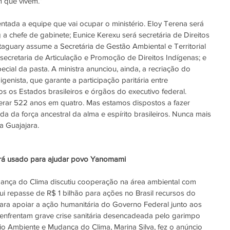
m que vivem.”
ntada a equipe que vai ocupar o ministério. Eloy Terena será 
g a chefe de gabinete; Eunice Kerexu será secretária de Direitos 
Pitaguary assume a Secretária de Gestão Ambiental e Territorial 
secretaria de Articulação e Promoção de Direitos Indígenas; e 
ial da pasta. A ministra anunciou, ainda, a recriação do 
genista, que garante a participação paritária entre 
s os Estados brasileiros e órgãos do executivo federal.
erar 522 anos em quatro. Mas estamos dispostos a fazer 
da força ancestral da alma e espírito brasileiros. Nunca mais 
a Guajajara.
erá usado para ajudar povo Yanomami
ança do Clima discutiu cooperação na área ambiental com 
ui repasse de R$ 1 bilhão para ações no Brasil recursos do 
a apoiar a ação humanitária do Governo Federal junto aos 
nfrentam grave crise sanitária desencadeada pelo garimpo 
eio Ambiente e Mudança do Clima, Marina Silva, fez o anúncio 