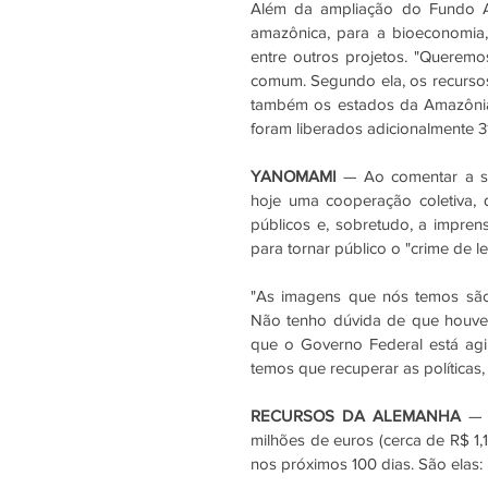
Além da ampliação do Fundo A
amazônica, para a bioeconomia,
entre outros projetos. "Queremo
comum. Segundo ela, os recurso
também os estados da Amazônia 
foram liberados adicionalmente 31
YANOMAMI
 — Ao comentar a si
hoje uma cooperação coletiva, qu
públicos e, sobretudo, a impren
para tornar público o "crime de l
"As imagens que nós temos são
Não tenho dúvida de que houve 
que o Governo Federal está agin
temos que recuperar as políticas,
RECURSOS DA ALEMANHA
 — 
milhões de euros (cerca de R$ 1,1
nos próximos 100 dias. São elas: