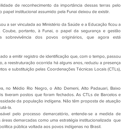
bilidade de reconhecimento da importância dessas terras pelo 
o papel institucional assumido pela Funai deixou de existir. 
u a ser vinculada ao Ministério da Saúde e a Educação ficou a 
. Coube, portanto, à Funai, o papel da segurança e gestão 
a a sobrevivência dos povos originários, que agora está 
ado a emitir registro de identificação que, com o tempo, passou 
, a reestruturação ocorrida há alguns anos, reduziu a presença 
tos e substituição pelas Coordenações Técnicas Locais (CTLs), 
, no Médio Rio Negro, o Alto Demeni, Alto Padauari, Baixo 
is tiveram postos que foram fechados. As CTLs de Barcelos e 
essidade da população indígena. Não têm proposta de atuação 
tá-la. 
ável pelo processo demarcatório, entende-se a medida de 
s áreas demarcadas como uma estratégia institucionalizada  que 
olítica pública voltada aos povos indígenas no Brasil.  