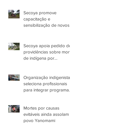
terceira etapa
Secoya promove
capacitação e
sensibilização de novos
colaboradores
Secoya apoia pedido de
providências sobre morte
de indígena por
espancamento em
Manaus (AM)
Organização indigenista
seleciona profissionais
para integrar programas
de atuação com o Povo
Yanomami no AM
Mortes por causas
evitáveis ainda assolam
povo Yanomami