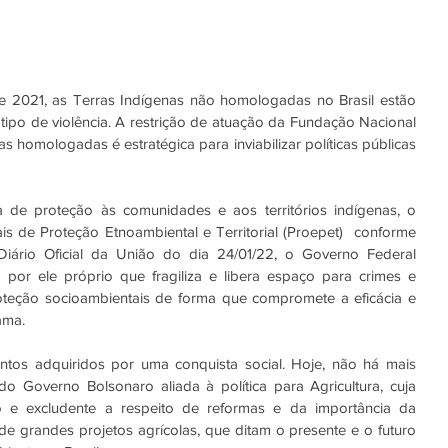
2021, as Terras Indígenas não homologadas no Brasil estão 
ipo de violência. A restrição de atuação da Fundação Nacional 
 homologadas é estratégica para inviabilizar políticas públicas 
de proteção às comunidades e aos territórios indígenas, o 
Programa de Operações Especiais de Proteção Etnoambiental e Territorial (Proepet)  conforme  
iário Oficial da União do dia 24/01/22, o Governo Federal 
por ele próprio que fragiliza e libera espaço para crimes e 
proteção socioambientais de forma que compromete a eficácia e 
ama. 
ntos adquiridos por uma conquista social. Hoje, não há mais 
 do Governo Bolsonaro aliada à política para Agricultura, cuja 
o e excludente a respeito de reformas e da importância da 
ê de grandes projetos agrícolas, que ditam o presente e o futuro 