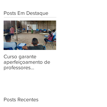
Posts Em Destaque
Curso garante
“Tem Aldeia na
aperfeiçoamento de
Política” traz aos
professores
povos indígenas
Yanomami em
informações sobre as
práticas pedagógicas
Eleições 2022
Posts Recentes