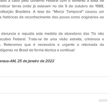
vado a cabo pelo Governo Federal com o fomento à ideia de 
ndicar terras onde já estavam no dia 5 de outubro de 1988, 
tituição Brasileira. A tese do “Marco Temporal” causou um 
tas históricas de reconhecimento dos povos como originários ao 
a denuncia e repudia esta medida de abandono das TIs não 
tivo Federal. Trata-se de uma visão estreita, criminosa e 
o. Reiteramos que é necessária e urgente a retomada da 
ígenas no Brasil de forma técnica e contínua! 
naus-AM, 25 de janeiro de 2022