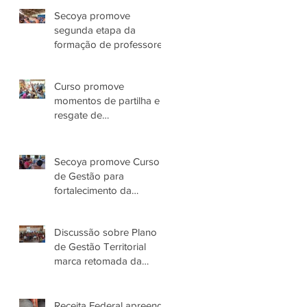
Secoya promove
segunda etapa da
formação de professores
Yanomami
Curso promove
momentos de partilha e
resgate de
conhecimentos das
Parteiras Tradicionais
Yanomami
Secoya promove Curso
de Gestão para
fortalecimento da
Associação Parawami
Yanomami
Discussão sobre Plano
de Gestão Territorial
marca retomada da
governança do Povo
Yanomami no AM
Receita Federal apreende