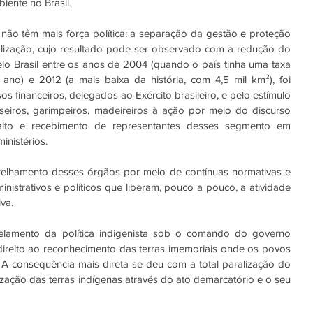
ente no Brasil.
o têm mais força política: a separação da gestão e proteção 
calização, cujo resultado pode ser observado com a redução do 
 Brasil entre os anos de 2004 (quando o país tinha uma taxa 
no) e 2012 (a mais baixa da história, com 4,5 mil km²), foi 
s financeiros, delegados ao Exército brasileiro, e pelo estímulo 
sseiros, garimpeiros, madeireiros à ação por meio do discurso 
alto e recebimento de representantes desses segmento em 
inistérios. 
relhamento desses órgãos por meio de contínuas normativas e 
inistrativos e políticos que liberam, pouco a pouco, a atividade 
va. 
elamento da política indigenista sob o comando do governo 
direito ao reconhecimento das terras imemoriais onde os povos 
 A consequência mais direta se deu com a total paralização do 
ização das terras indígenas através do ato demarcatório e o seu 