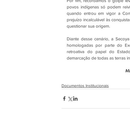
Por fim, recordamos o golpe le
povos indígenas só podem reivi
quando entrou em vigor a Cons
prejuízo incalculável às conquis
questionar sua origem. 
Diante desse cenário, a Secoy
homologadas por parte do Execu
retroativa do papel do Estad
demarcação de todas as terras ind
Ma
Documentos Institucionais