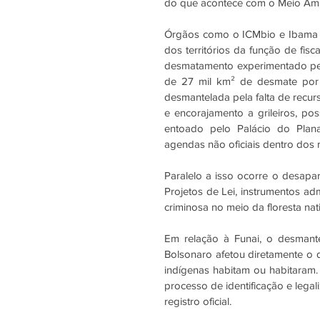
do que acontece com o Meio Ambi
Órgãos como o ICMbio e Ibama nã
dos territórios da função de fis
desmatamento experimentado pelo
de 27 mil km² de desmate por a
desmantelada pela falta de recurso
e encorajamento a grileiros, po
entoado pelo Palácio do Plan
agendas não oficiais dentro dos m
Paralelo a isso ocorre o desapa
Projetos de Lei, instrumentos adm
criminosa no meio da floresta nati
Em relação à Funai, o desmant
Bolsonaro afetou diretamente o 
indígenas habitam ou habitaram.
processo de identificação e legal
registro oficial.