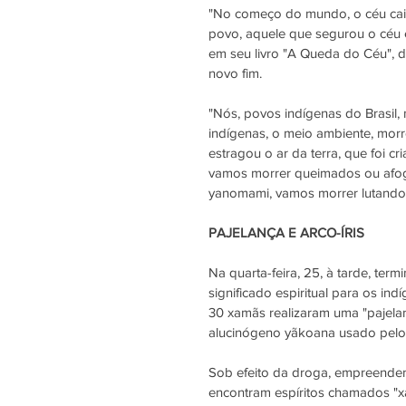
"No começo do mundo, o céu cai
povo, aquele que segurou o céu 
em seu livro "A Queda do Céu", d
novo fim.
"Nós, povos indígenas do Brasil,
indígenas, o meio ambiente, morre
estragou o ar da terra, que foi 
vamos morrer queimados ou afog
yanomami, vamos morrer lutando
PAJELANÇA E ARCO-ÍRIS
Na quarta-feira, 25, à tarde, te
significado espiritual para os in
30 xamãs realizaram uma "pajela
alucinógeno yãkoana usado pelos
Sob efeito da droga, empreendem
encontram espíritos chamados "xap