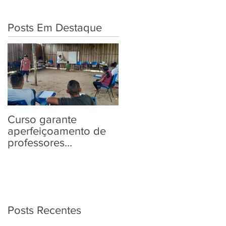
Posts Em Destaque
Curso garante
“Tem Aldeia na
aperfeiçoamento de
Política” traz aos
professores
povos indígenas
Yanomami em
informações sobre as
práticas pedagógicas
Eleições 2022
Posts Recentes