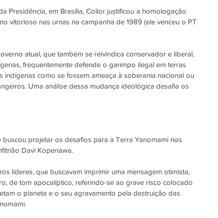
a Presidência, em Brasília, Collor justificou a homologação 
o vitorioso nas urnas na campanha de 1989 (ele venceu o PT 
overno atual, que também se reivindica conservador e liberal, 
genas, frequentemente defende o garimpo ilegal em terras 
tos indígenas como se fossem ameaça à soberania nacional ou 
angeiros. Uma análise dessa mudança ideológica desafia os 
e buscou projetar os desafios para a Terra Yanomami nos 
nfitrião Davi Kopenawa.
ros líderes, que buscavam imprimir uma mensagem otimista, 
o, de tom apocalíptico, referindo-se ao grave risco colocado 
etam o planeta e o seu agravamento pela destruição das 
anomami.