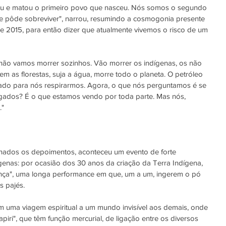
u e matou o primeiro povo que nasceu. Nós somos o segundo 
e pôde sobreviver", narrou, resumindo a cosmogonia presente 
e 2015, para então dizer que atualmente vivemos o risco de um 
 não vamos morrer sozinhos. Vão morrer os indígenas, os não 
m as florestas, suja a água, morre todo o planeta. O petróleo 
criado para nós respirarmos. Agora, o que nós perguntamos é se 
ados? É o que estamos vendo por toda parte. Mas nós, 
."
rminados os depoimentos, aconteceu um evento de forte 
dígenas: por ocasião dos 30 anos da criação da Terra Indígena, 
nça", uma longa performance em que, um a um, ingerem o pó 
 pajés.
 uma viagem espiritual a um mundo invisível aos demais, onde 
iri", que têm função mercurial, de ligação entre os diversos 