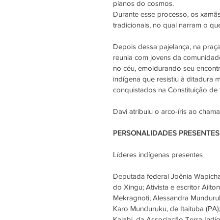
planos do cosmos.
Durante esse processo, os xamãs
tradicionais, no qual narram o que
Depois dessa pajelança, na praç
reunia com jovens da comunidade 
no céu, emoldurando seu encontr
indígena que resistiu à ditadura mi
conquistados na Constituição de 
Davi atribuiu o arco-íris ao cha
PERSONALIDADES PRESENTES
Líderes indígenas presentes
Deputada federal Joênia Wapicha
do Xingu; Ativista e escritor Ail
Mekragnoti; Alessandra Munduruk
Karo Munduruku, de Itaituba (PA)
Kaiabi, da Associação Terra Indí