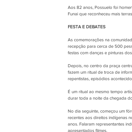
Aos 82 anos, Possuelo foi homen
Funai que reconheceu mais terras
FESTA E DEBATES
As comemorações na comunidade d
recepção para cerca de 500 pess
festas com danças e pinturas do
Depois, no centro da praça centra
fazem um ritual de troca de inf
repentistas, episódios acontecid
É um ritual ao mesmo tempo artíst
durar toda a noite da chegada dos
No dia seguinte, começou um fór
recentes aos direitos indígenas n
anos. Falaram representantes indí
apresentados filmes.