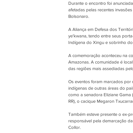
Durante o encontro foi anunciada
afetadas pelas recentes invasões 
Bolsonaro.
A Aliança em Defesa dos Territó
ye'kwana, tendo entre seus porta
Indígena do Xingu e sobrinho do 
A comemoração aconteceu na com
Amazonas. A comunidade é locali
das regiões mais assediadas pelo
Os eventos foram marcados por ma
indígenas de outras áreas do paí
como a senadora Eliziane Gama (
RR), o cacique Megaron Txucarram
Também esteve presente o ex-pres
responsável pela demarcação da 
Collor.