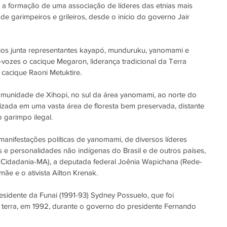
 a formação de uma associação de líderes das etnias mais 
de garimpeiros e grileiros, desde o início do governo Jair 
rios junta representantes kayapó, munduruku, yanomami e 
-vozes o cacique Megaron, liderança tradicional da Terra 
cacique Raoni Metuktire.
unidade de Xihopi, no sul da área yanomami, ao norte do 
zada em uma vasta área de floresta bem preservada, distante 
 garimpo ilegal.
nifestações políticas de yanomami, de diversos líderes 
s e personalidades não indígenas do Brasil e de outros países, 
Cidadania-MA), a deputada federal Joênia Wapichana (Rede-
ãe e o ativista Ailton Krenak.
idente da Funai (1991-93) Sydney Possuelo, que foi 
terra, em 1992, durante o governo do presidente Fernando 