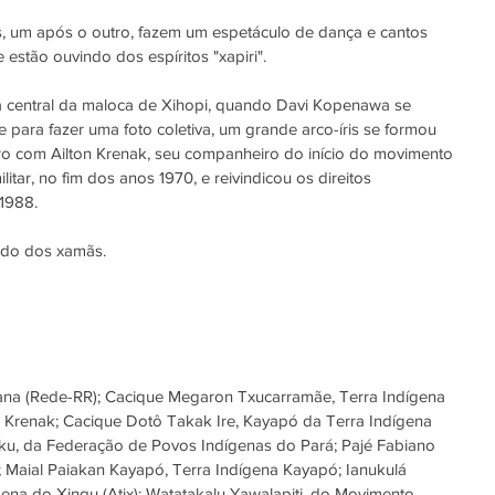
, um após o outro, fazem um espetáculo de dança e cantos 
 estão ouvindo dos espíritos "xapiri".
a central da maloca de Xihopi, quando Davi Kopenawa se 
para fazer uma foto coletiva, um grande arco-íris se formou 
o com Ailton Krenak, seu companheiro do início do movimento 
litar, no fim dos anos 1970, e reivindicou os direitos 
1988.
mado dos xamãs.
na (Rede-RR); Cacique Megaron Txucarramãe, Terra Indígena 
ton Krenak; Cacique Dotô Takak Ire, Kayapó da Terra Indígena 
u, da Federação de Povos Indígenas do Pará; Pajé Fabiano 
; Maial Paiakan Kayapó, Terra Indígena Kayapó; Ianukulá 
gena do Xingu (Atix); Watatakalu Yawalapiti, do Movimento 