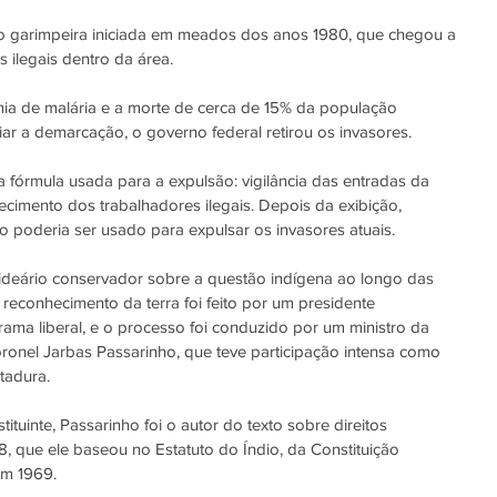
ão garimpeira iniciada em meados dos anos 1980, que chegou a 
s ilegais dentro da área.
a de malária e a morte de cerca de 15% da população 
iar a demarcação, o governo federal retirou os invasores.
fórmula usada para a expulsão: vigilância das entradas da 
tecimento dos trabalhadores ilegais. Depois da exibição, 
poderia ser usado para expulsar os invasores atuais.
o ideário conservador sobre a questão indígena ao longo das 
 reconhecimento da terra foi feito por um presidente 
ama liberal, e o processo foi conduzido por um ministro da 
oronel Jarbas Passarinho, que teve participação intensa como 
tadura.
tuinte, Passarinho foi o autor do texto sobre direitos 
8, que ele baseou no Estatuto do Índio, da Constituição 
em 1969.