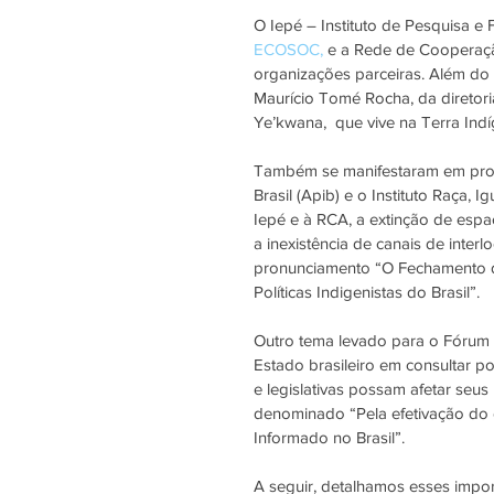
O Iepé – Instituto de Pesquisa e
ECOSOC, 
e a Rede de Cooperaçã
organizações parceiras. Além do
Maurício Tomé Rocha, da direto
Ye’kwana,  que vive na Terra In
Também se manifestaram em pron
Brasil (Apib) e o Instituto Raça,
Iepé e à RCA, a extinção de espaç
a inexistência de canais de inter
pronunciamento “O Fechamento do
Políticas Indigenistas do Brasil”. 
Outro tema levado para o Fórum
Estado brasileiro em consultar 
e legislativas possam afetar seu
denominado “Pela efetivação do d
Informado no Brasil”. 
A seguir, detalhamos esses impo