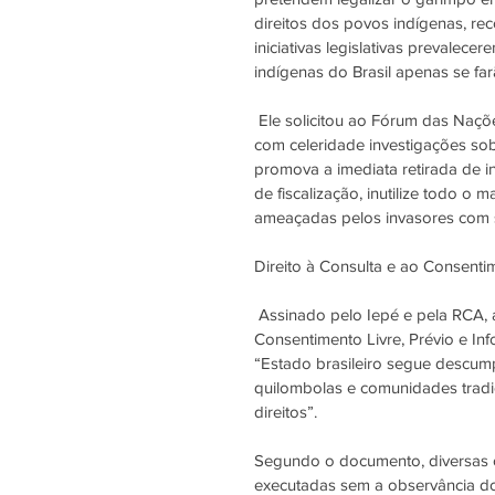
direitos dos povos indígenas, re
iniciativas legislativas prevalec
indígenas do Brasil apenas se far
 Ele solicitou ao Fórum das Nações Unidas que recomende ao governo brasileiro que conduza 
com celeridade investigações so
promova a imediata retirada de i
de fiscalização, inutilize todo o
ameaçadas pelos invasores com su
Direito à Consulta e ao Consenti
 Assinado pelo Iepé e pela RCA, a declaração Pela efetivação do direito à Consulta e ao 
Consentimento Livre, Prévio e In
“Estado brasileiro segue descump
quilombolas e comunidades tradic
direitos”. 
Segundo o documento, diversas 
executadas sem a observância do