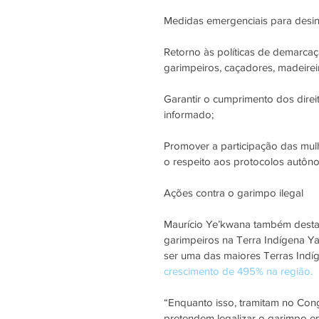
Medidas emergenciais para desint
Retorno às políticas de demarcaç
garimpeiros, caçadores, madeireir
Garantir o cumprimento dos direito
informado;
Promover a participação das mul
o respeito aos protocolos autôn
Ações contra o garimpo ilegal
Maurício Ye’kwana também desta
garimpeiros na Terra Indígena Y
ser uma das maiores Terras Ind
crescimento de 495% na região.
“Enquanto isso, tramitam no Congr
pretendem legalizar o garimpo e