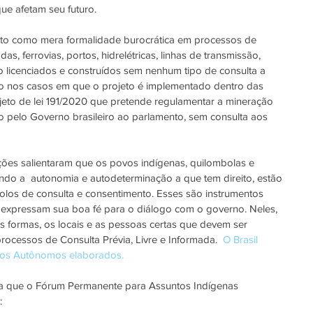
ue afetam seu futuro. 
isto como mera formalidade burocrática em processos de 
as, ferrovias, portos, hidrelétricas, linhas de transmissão, 
ão licenciados e construídos sem nenhum tipo de consulta a 
o nos casos em que o projeto é implementado dentro das 
ojeto de lei 191/2020 que pretende regulamentar a mineração 
 pelo Governo brasileiro ao parlamento, sem consulta aos 
ões salientaram que os povos indígenas, quilombolas e 
ndo a  autonomia e autodeterminação a que tem direito, estão 
los de consulta e consentimento. Esses são instrumentos 
expressam sua boa fé para o diálogo com o governo. Neles, 
s formas, os locais e as pessoas certas que devem ser 
rocessos de Consulta Prévia, Livre e Informada.  
O Brasil 
olos Autônomos elaborados. 
ita que o Fórum Permanente para Assuntos Indígenas 
: