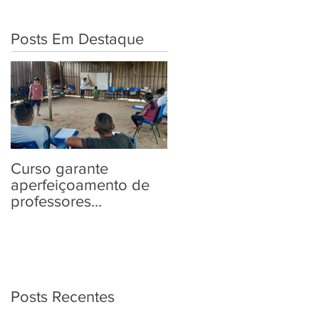
Posts Em Destaque
Curso garante
“Tem Aldeia na
aperfeiçoamento de
Política” traz aos
professores
povos indígenas
Yanomami em
informações sobre as
práticas pedagógicas
Eleições 2022
Posts Recentes