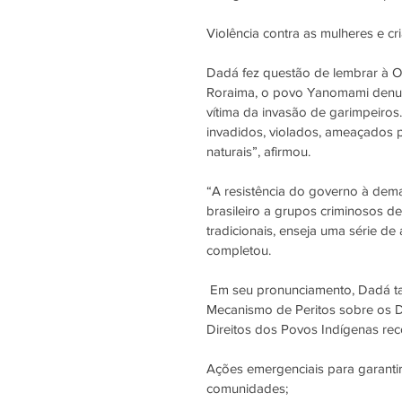
Violência contra as mulheres e cr
Dadá fez questão de lembrar à 
Roraima, o povo Yanomami denun
vítima da invasão de garimpeiros
invadidos, violados, ameaçados p
naturais”, afirmou.
“A resistência do governo à dem
brasileiro a grupos criminosos de 
tradicionais, enseja uma série de
completou.
 Em seu pronunciamento, Dadá também pediu que os ​​membros do Fórum Permanente, o 
Mecanismo de Peritos sobre os Di
Direitos dos Povos Indígenas re
Ações emergenciais para garantir
comunidades;