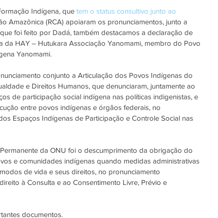
 Formação Indígena, que
 tem o status consultivo junto ao 
o Amazônica (RCA) apoiaram os pronunciamentos, junto a 
 que foi feito por Dadá, também destacamos a declaração de 
ria da HAY – Hutukara Associação Yanomami, membro do Povo 
dígena Yanomami. 
unciamento conjunto a Articulação dos Povos Indígenas do 
 Igualdade e Direitos Humanos, que denunciaram, juntamente ao 
os de participação social indígena nas políticas indigenistas, e 
locução entre povos indígenas e órgãos federais, no 
s Espaços Indígenas de Participação e Controle Social nas 
 Permanente da ONU foi o descumprimento da obrigação do 
povos e comunidades indígenas quando medidas administrativas 
s modos de vida e seus direitos, no pronunciamento 
ireito à Consulta e ao Consentimento Livre, Prévio e 
rtantes documentos.