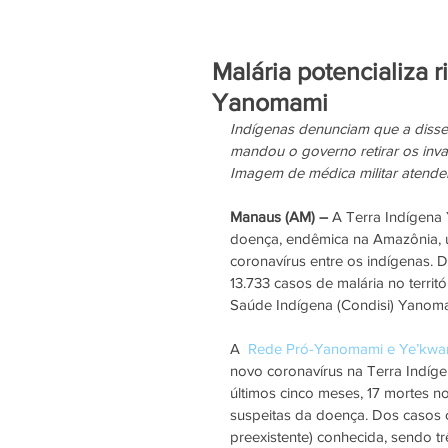
Malária potencializa 
Yanomami
Indígenas denunciam que a disse
mandou o governo retirar os invas
Imagem de médica militar atende
Manaus (AM) – 
A Terra Indígena 
doença, endêmica na Amazônia, u
coronavírus entre os indígenas. D
13.733 casos de malária no territ
Saúde Indígena (Condisi) Yanoma
A  
Rede Pró-Yanomami e Ye’kwa
novo coronavírus na Terra Indígen
últimos cinco meses, 17 mortes no
suspeitas da doença. Dos casos
preexistente) conhecida, sendo tr