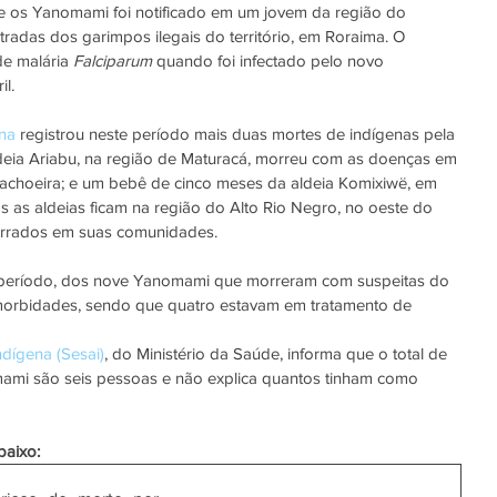
re os Yanomami foi notificado em um jovem da região do 
tradas dos garimpos ilegais do território, em Roraima. O 
e malária 
Falciparum 
quando foi infectado pelo novo 
il.
na
 registrou neste período mais duas mortes de indígenas pela 
ldeia Ariabu, na região de Maturacá, morreu com as doenças em 
achoeira; e um bebê de cinco meses da aldeia Komixiwë, em 
 as aldeias ficam na região do Alto Rio Negro, no oeste do 
rrados em suas comunidades.
e período, dos nove Yanomami que morreram com suspeitas do 
omorbidades, sendo que quatro estavam em tratamento de 
ndígena (Sesai)
, do Ministério da Saúde, informa que o total de 
ami são seis pessoas e não explica quantos tinham como 
baixo: