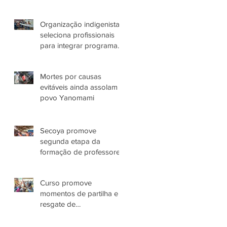
espancamento em
Manaus (AM)
Organização indigenista
seleciona profissionais
para integrar programas
de atuação com o Povo
Yanomami no AM
Mortes por causas
evitáveis ainda assolam
povo Yanomami
Secoya promove
segunda etapa da
formação de professores
Yanomami
Curso promove
momentos de partilha e
resgate de
conhecimentos das
Parteiras Tradicionais