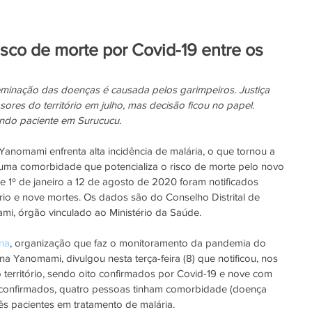
risco de morte por Covid-19 entre os
minação das doenças é causada pelos garimpeiros. Justiça 
ores do território em julho, mas decisão ficou no papel
. 
ndo paciente em Surucucu.
Yanomami enfrenta alta incidência de malária, o que tornou a 
ma comorbidade que potencializa o risco de morte pelo novo 
e 1º de janeiro a 12 de agosto de 2020 foram notificados 
ório e nove mortes. Os dados são do Conselho Distrital de 
mi, órgão vinculado ao Ministério da Saúde. 
na
, organização que faz o monitoramento da pandemia do 
a Yanomami, divulgou nesta terça-feira (8) que notificou, nos 
 território, sendo oito confirmados por Covid-19 e nove com 
 confirmados, quatro pessoas tinham comorbidade (doença 
ês pacientes em tratamento de malária.