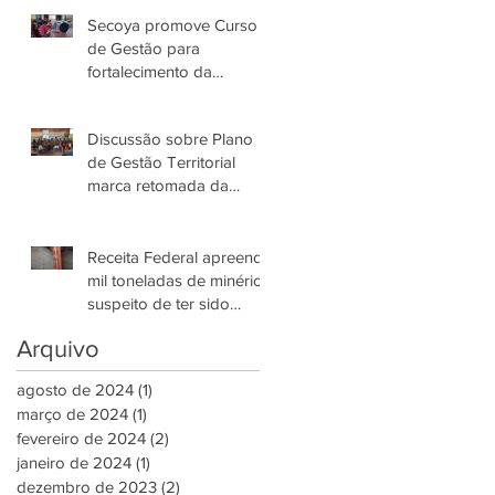
Yanomami
Secoya promove Curso
de Gestão para
fortalecimento da
Associação Parawami
Yanomami
Discussão sobre Plano
de Gestão Territorial
marca retomada da
governança do Povo
Yanomami no AM
Receita Federal apreende
mil toneladas de minério
suspeito de ter sido
retirado da Reserva
Arquivo
Yanomami
agosto de 2024
(1)
1 post
março de 2024
(1)
1 post
fevereiro de 2024
(2)
2 posts
janeiro de 2024
(1)
1 post
dezembro de 2023
(2)
2 posts