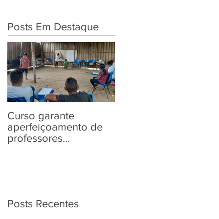
Posts Em Destaque
Curso garante
“Tem Aldeia na
aperfeiçoamento de
Política” traz aos
professores
povos indígenas
Yanomami em
informações sobre as
práticas pedagógicas
Eleições 2022
Posts Recentes