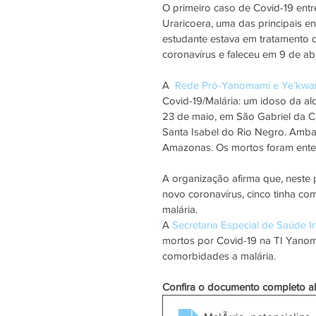
O primeiro caso de Covid-19 ent
Uraricoera, uma das principais en
estudante estava em tratamento d
coronavírus e faleceu em 9 de abr
A  
Rede Pró-Yanomami e Ye’kwa
Covid-19/Malária: um idoso da a
23 de maio, em São Gabriel da C
Santa Isabel do Rio Negro. Ambas
Amazonas. Os mortos foram ente
A organização afirma que, nest
novo coronavírus, cinco tinha c
malária.
A 
Secretaria Especial de Saúde I
mortos por Covid-19 na TI Yanom
comorbidades a malária.
Confira o documento completo a