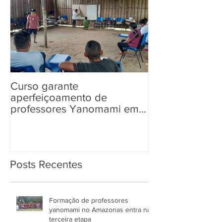
Curso garante
“Tem Aldeia na 
aperfeiçoamento de
aos povos ind
professores Yanomami em
informações so
práticas pedagógicas
Eleições 2022
Posts Recentes
Formação de professores
yanomami no Amazonas entra na
terceira etapa