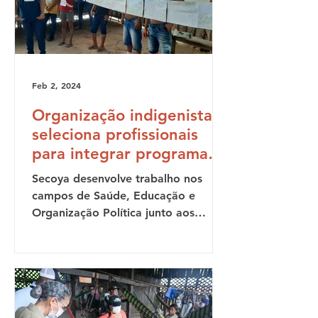
Feb 2, 2024
Organização indigenista
seleciona profissionais
para integrar programas
de atuação com o Povo
Secoya desenvolve trabalho nos
Yanomami no AM
campos de Saúde, Educação e
Organização Política junto aos
indígenas há mais de 30 anos A
Associação...