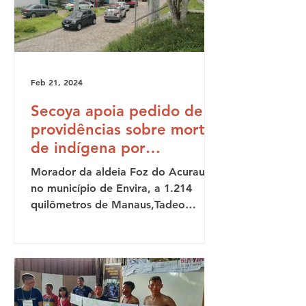
Feb 21, 2024
Secoya apoia pedido de
providências sobre morte
de indígena por
espancamento em Manaus
Morador da aldeia Foz do Acuraua,
(AM)
no município de Envira, a 1.214
quilômetros de Manaus,Tadeo
Kulina, 34, chegou à capital
amazonense no...