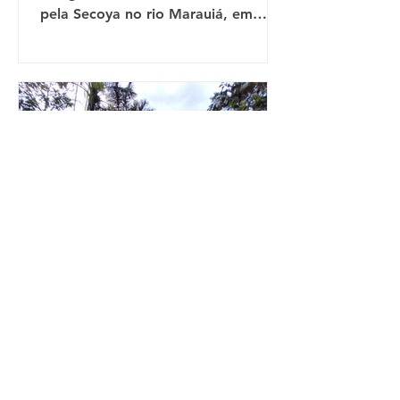
pela Secoya no rio Marauiá, em
parceria com a Seduc-AM É durante
as...
Secoya
Mar 25, 2024
Secoya promove
capacitação e
sensibilização de novos