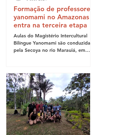
Formação de professores
yanomami no Amazonas
entra na terceira etapa
Aulas do Magistério Intercultural
Bilíngue Yanomami são conduzidas
pela Secoya no rio Marauiá, em
parceria com a Seduc-AM É durante
as...