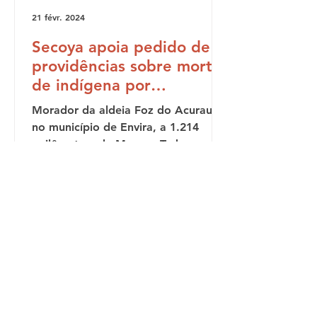
21 févr. 2024
Secoya apoia pedido de
providências sobre morte
de indígena por
espancamento em Manaus
Morador da aldeia Foz do Acuraua,
(AM)
no município de Envira, a 1.214
quilômetros de Manaus,Tadeo
Kulina, 34, chegou à capital
amazonense no...