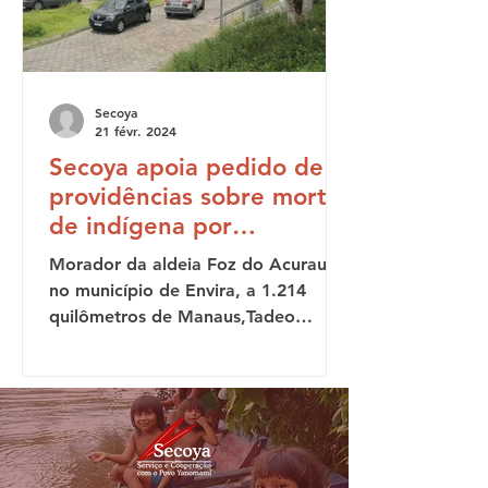
Secoya
21 févr. 2024
Secoya apoia pedido de
providências sobre morte
de indígena por
espancamento em Manaus
Morador da aldeia Foz do Acuraua,
(AM)
no município de Envira, a 1.214
quilômetros de Manaus,Tadeo
Kulina, 34, chegou à capital
amazonense no...