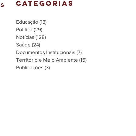
CATEGORIAS
es
Educação
(13)
13 posts
Política
(29)
29 posts
Notícias
(128)
128 posts
Saúde
(24)
24 posts
Documentos Institucionais
(7)
7 posts
Território e Meio Ambiente
(15)
15 posts
Publicações
(3)
3 posts