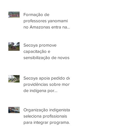
Formação de
professores yanomami
no Amazonas entra na
terceira etapa
Secoya promove
capacitação e
sensibilização de novos
colaboradores
Secoya apoia pedido de
providências sobre morte
de indígena por
espancamento em
Manaus (AM)
Organização indigenista
seleciona profissionais
para integrar programas
de atuação com o Povo