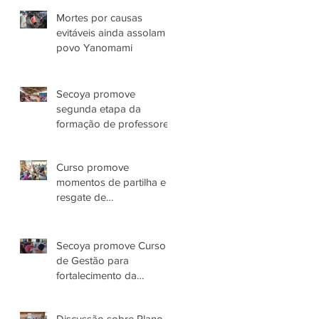
Yanomami no AM
Mortes por causas
evitáveis ainda assolam
povo Yanomami
Secoya promove
segunda etapa da
formação de professores
Yanomami
Curso promove
momentos de partilha e
resgate de
conhecimentos das
Parteiras Tradicionais
Yanomami
Secoya promove Curso
de Gestão para
fortalecimento da
Associação Parawami
Yanomami
Discussão sobre Plano