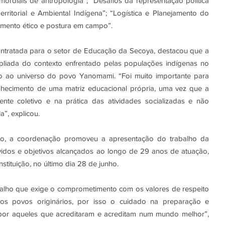
ordiais de antropologia”; “Desafios da representação política 
ritorial e Ambiental Indígena”; “Logística e Planejamento do 
mento ético e postura em campo”.
tratada para o setor de Educação da Secoya, destacou que a 
pliada do contexto enfrentado pelas populações indígenas no 
 ao universo do povo Yanomami. “Foi muito importante para 
nhecimento de uma matriz educacional própria, uma vez que a 
te coletivo e na prática das atividades socializadas e não 
”, explicou.
to, a coordenação promoveu a apresentação do trabalho da 
idos e objetivos alcançados ao longo de 29 anos de atuação, 
stituição, no último dia 28 de junho.
alho que exige o comprometimento com os valores de respeito 
os povos originários, por isso o cuidado na preparação e 
 por aqueles que acreditaram e acreditam num mundo melhor”, 