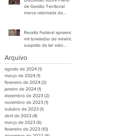
de Gestão Territorial
marca retomada da
governança do Povo
Yanomami no AM
Receita Federal apreende
mil toneladas de minério
suspeito de ter sido
retirado da Reserva
Arquivo
Yanomami
agosto de 2024
(1)
1 post
março de 2024
(1)
1 post
fevereiro de 2024
(2)
2 posts
janeiro de 2024
(1)
1 post
dezembro de 2023
(2)
2 posts
novembro de 2023
(1)
1 post
outubro de 2023
(1)
1 post
abril de 2023
(4)
4 posts
março de 2023
(6)
6 posts
fevereiro de 2023
(10)
10 posts
dezembro de 2022
(6)
6 posts