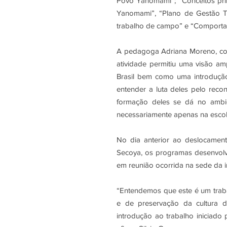
Povo Yanomami”; “Conceitos prim
Yanomami”, “Plano de Gestão Ter
trabalho de campo” e “Comporta
A pedagoga Adriana Moreno, con
atividade permitiu uma visão am
Brasil bem como uma introdução
entender a luta deles pelo reco
formação deles se dá no ambien
necessariamente apenas na escola
No dia anterior ao deslocamen
Secoya, os programas desenvolv
em reunião ocorrida na sede da in
“Entendemos que este é um trab
e de preservação da cultura d
introdução ao trabalho iniciado