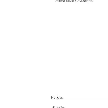
afirma Silvio Cavuscens. 
Notícias