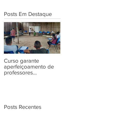
Posts Em Destaque
Curso garante
“Tem Aldeia na
aperfeiçoamento de
Política” traz aos
professores
povos indígenas
Yanomami em
informações sobre as
práticas pedagógicas
Eleições 2022
Posts Recentes