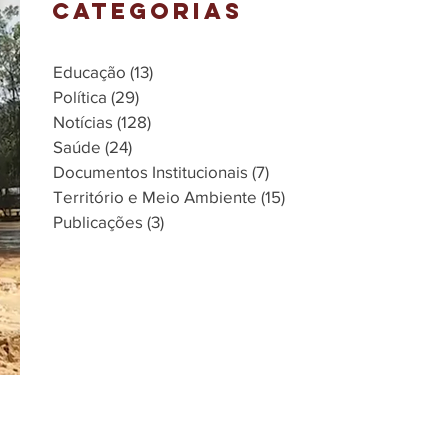
CATEGORIAS
Educação
(13)
13 posts
Política
(29)
29 posts
Notícias
(128)
128 posts
Saúde
(24)
24 posts
Documentos Institucionais
(7)
7 posts
Território e Meio Ambiente
(15)
15 posts
Publicações
(3)
3 posts