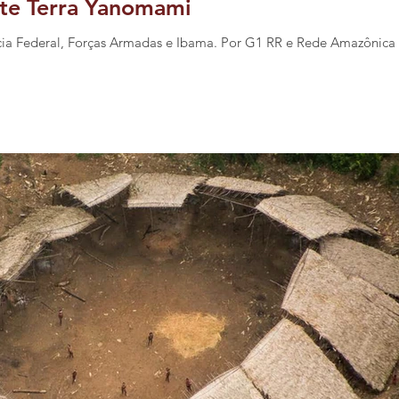
te Terra Yanomami
ícia Federal, Forças Armadas e Ibama. Por G1 RR e Rede Amazônica