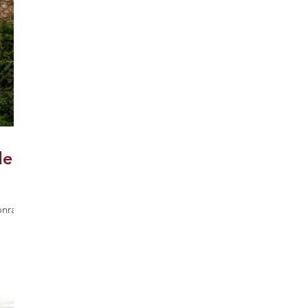
de
Conrado