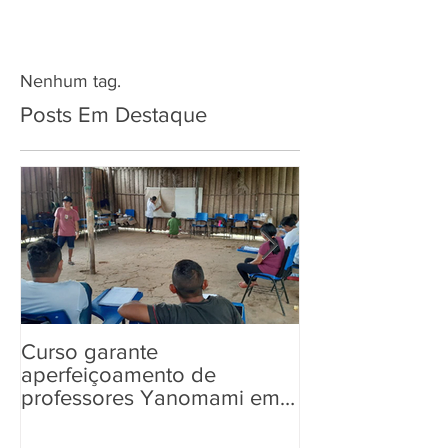
Nenhum tag.
Posts Em Destaque
Curso garante
“Tem Aldeia na 
aperfeiçoamento de
aos povos ind
professores Yanomami em
informações so
práticas pedagógicas
Eleições 2022