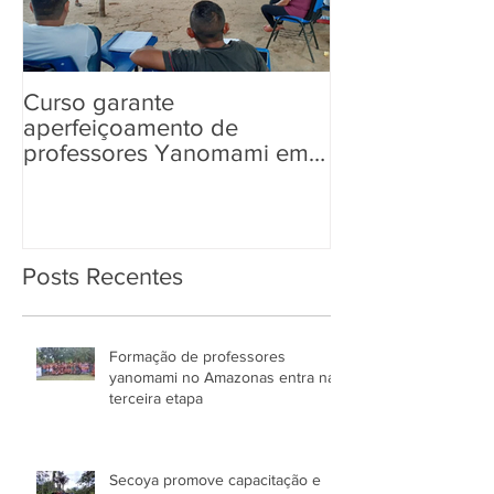
Curso garante
“Tem Aldeia na 
aperfeiçoamento de
aos povos ind
professores Yanomami em
informações so
práticas pedagógicas
Eleições 2022
Posts Recentes
Formação de professores
yanomami no Amazonas entra na
terceira etapa
Secoya promove capacitação e