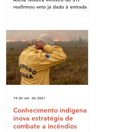
reafirmou veto já dado à entrada de
missões religiosas em aldeias...
19 de set. de 2021
Conhecimento indígena
inova estratégia de
combate a incêndios