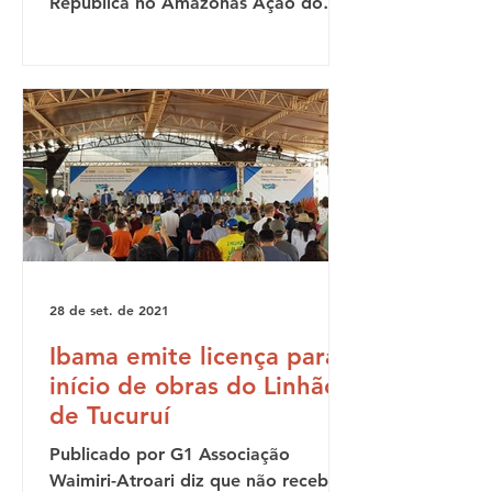
República no Amazonas Ação do
MPF apontou que estudos de
impacto...
28 de set. de 2021
Ibama emite licença para
início de obras do Linhão
de Tucuruí
Publicado por G1 Associação
Waimiri-Atroari diz que não recebeu