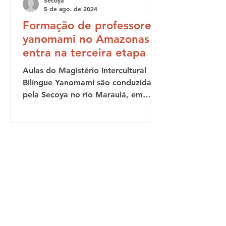
5 de ago. de 2024
Formação de professores
yanomami no Amazonas
entra na terceira etapa
Aulas do Magistério Intercultural
Bilíngue Yanomami são conduzidas
pela Secoya no rio Marauiá, em
parceria com a Seduc-AM É durante
as...